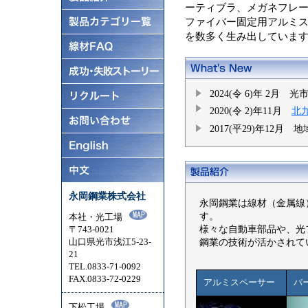
ーティブラ、メガネフレ
ファイバー固定用アルミ
を数多く生み出していま
2024(令 6)年 2
2020(令 2)年11月
北
2017(平29)年12
永岡鋼業株式会社
永岡鋼業は線材（金属線
す。
本社・光工場
様々な自動車部品や、光
〒743-0021
山口県光市浅江5-23-
鋼業の技術が活かされて
21
TEL.0833-71-0092
FAX.0833-72-0229
アルミスペーサー
バ
下松工場