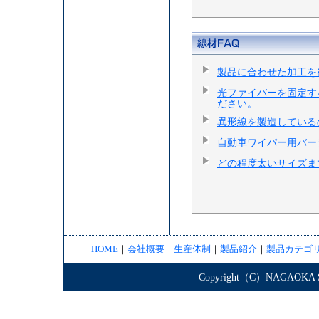
製品に合わせた加工を
光ファイバーを固定す
ださい。
異形線を製造している
自動車ワイパー用バー
どの程度太いサイズま
HOME
｜
会社概要
｜
生産体制
｜
製品紹介
｜
製品カテゴ
Copyright（C）NAGAOKA STE