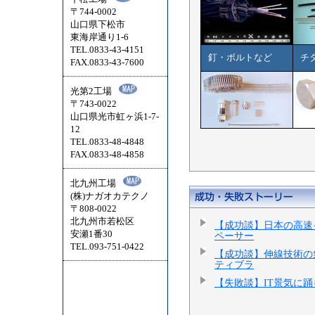
〒744-0002
山口県下松市
東海岸通り1-6
TEL.0833-43-4151
釘・ボルトなど
チ
FAX.0833-43-7600
光第2工場
〒743-0022
山口県光市虹ヶ浜1-7-
12
TEL.0833-48-4848
FAX.0833-48-4858
北九州工場
(株)ナガオカテクノ
〒808-0022
北九州市若松区
【成功談】日本の高速
安瀬1番30
ペーサー
TEL.093-751-0422
【成功談】伸線技術の
ティブラ
【失敗談】IT景気に