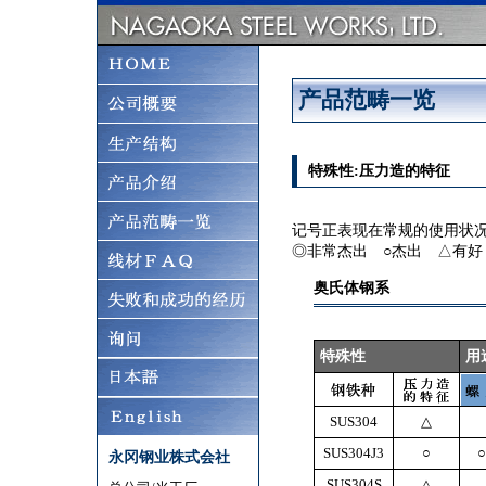
产品范畴一览
特殊性:压力造的特征
记号正表现在常规的使用状
◎非常杰出 ○杰出 △有好
奥氏体钢系
特殊性
用
SUS304
△
SUS304J3
○
○
永冈钢业株式会社
SUS304S
△