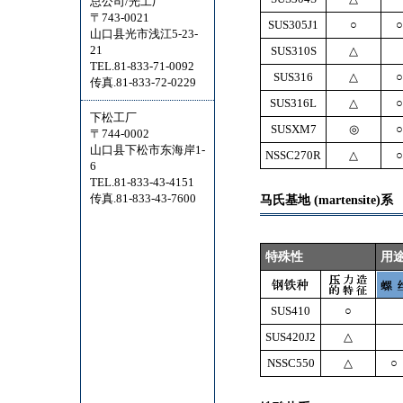
总公司/光工厂
〒743-0021
SUS305J1
○
○
山口县光市浅江5-23-
21
SUS310S
△
TEL.81-833-71-0092
SUS316
△
○
传真.81-833-72-0229
SUS316L
△
○
下松工厂
SUSXM7
◎
○
〒744-0002
山口县下松市东海岸1-
NSSC270R
△
○
6
TEL.81-833-43-4151
传真.81-833-43-7600
马氏基地 (martensite)系
特殊性
用
SUS410
○
SUS420J2
△
NSSC550
△
○