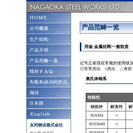
产品范畴一览
用途:金属丝网/一般软质
记号正表现在常规的使用状
◎非常杰出 ○杰出 △有好
奥氏体钢系
特殊性
SUS304
○
SUS304H
○
永冈钢业株式会社
SUS304S
○